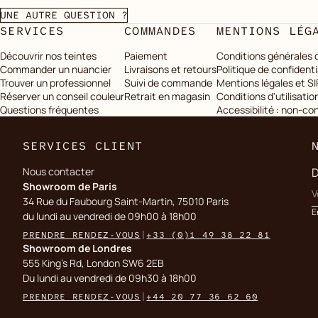
UNE AUTRE QUESTION ?
SERVICES
COMMANDES
MENTIONS LÉG
Découvrir nos teintes
Paiement
Conditions générales 
Commander un nuancier
Livraisons et retours
Politique de confidenti
Trouver un professionnel
Suivi de commande
Mentions légales et S
Réserver un conseil couleur
Retrait en magasin
Conditions d'utilisatio
Questions fréquentes
Accessibilité : non-c
SERVICES CLIENT
Nous contacter
D
Showroom de Paris
34 Rue du Faubourg Saint-Martin, 75010 Paris
E
du lundi au vendredi de 09h00 à 18h00
PRENDRE RENDEZ-VOUS
|
+33 (0)1 49 38 22 81
Showroom de Londres
555 King's Rd, London SW6 2EB
Du lundi au vendredi de 09h30 à 18h00
PRENDRE RENDEZ-VOUS
|
+44 20 77 36 62 60