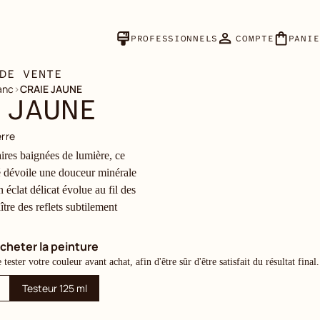
PROFESSIONNELS
COMPTE
PANIE
DE VENTE
anc
›
CRAIE JAUNE
 JAUNE
erre
aires baignées de lumière, ce
é dévoile une douceur minérale
 éclat délicat évolue au fil des
ître des reflets subtilement
cheter la peinture
ester votre couleur avant achat, afin d'être sûr d'être satisfait du résultat final.
Testeur 125 ml