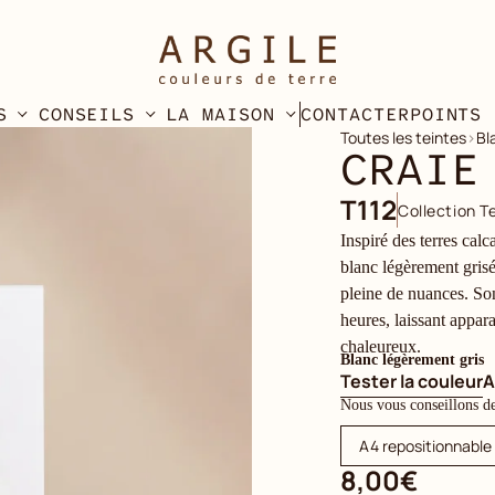
S
CONSEILS
LA MAISON
CONTACTER
POINTS 
Toutes les teintes
›
Bl
CRAIE
T112
Collection T
Inspiré des terres calc
blanc légèrement gris
pleine de nuances. Son
heures, laissant appara
chaleureux.
Blanc légèrement gris
Tester la couleur
A
Nous vous conseillons de t
A4 repositionnable
8,00€