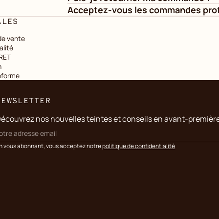
Acceptez-vous les commandes prof
ALES
de vente
alité
IRET
n
onforme
NEWSLETTER
écouvrez nos nouvelles teintes et conseils en avant-premièr
n vous abonnant, vous acceptez notre
politique de confidentialité