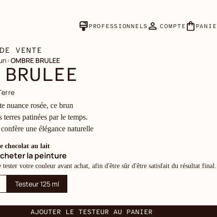
PROFESSIONNELS
COMPTE
PANIE
DE VENTE
un
›
OMBRE BRULEE
 BRULEE
Terre
te nuance rosée, ce brun
 terres patinées par le temps.
 confère une élégance naturelle
e chocolat au lait
cheter la peinture
ester votre couleur avant achat, afin d'être sûr d'être satisfait du résultat final.
Testeur 125 ml
AJOUTER LE TESTEUR AU PANIER