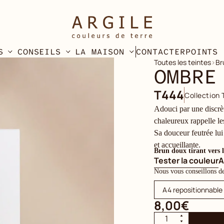
S
CONSEILS
LA MAISON
CONTACTER
POINTS 
Toutes les teintes
›
Br
OMBRE
T444
Collection 
Adouci par une discrè
chaleureux rappelle les
Sa douceur feutrée lui
et accueillante.
Brun doux tirant vers l
Tester la couleur
A
Nous vous conseillons de t
A4 repositionnable
8,00€