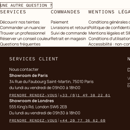
UNE AUTRE QUESTION ?
SERVICES
COMMANDES
MENTIONS LÉG
Découvrir nos teintes
Paiement
Conditions générales 
Commander un nuancier
Livraisons et retours
Politique de confidenti
Trouver un professionnel
Suivi de commande
Mentions légales et S
Réserver un conseil couleur
Retrait en magasin
Conditions d'utilisatio
Questions fréquentes
Accessibilité : non-c
SERVICES CLIENT
Nous contacter
D
Showroom de Paris
34 Rue du Faubourg Saint-Martin, 75010 Paris
E
du lundi au vendredi de 09h00 à 18h00
PRENDRE RENDEZ-VOUS
|
+33 (0)1 49 38 22 81
Showroom de Londres
555 King's Rd, London SW6 2EB
Du lundi au vendredi de 09h30 à 18h00
PRENDRE RENDEZ-VOUS
|
+44 20 77 36 62 60