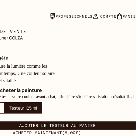
PROFESSIONNELS
COMPTE
PANIE
DE VENTE
une
›
COLZA
gétal
ture la lumière comme les
intemps. Une couleur solaire
 vitalité.
cheter la peinture
ester votre couleur avant achat, afin d'être sûr d'être satisfait du résultat final.
Testeur 125 ml
AJOUTER LE TESTEUR AU PANIER
ACHETER MAINTENANT
(8,00€)