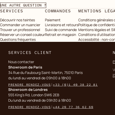
UNE AUTRE QUESTION ?
SERVICES
COMMANDES
MENTIONS LÉG
Découvrir nos teintes
Paiement
Conditions générales 
Commander un nuancier
Livraisons et retours
Politique de confidenti
Trouver un professionnel
Suivi de commande
Mentions légales et S
Réserver un conseil couleur
Retrait en magasin
Conditions d'utilisatio
Questions fréquentes
Accessibilité : non-c
SERVICES CLIENT
Nous contacter
D
Showroom de Paris
34 Rue du Faubourg Saint-Martin, 75010 Paris
E
du lundi au vendredi de 09h00 à 18h00
PRENDRE RENDEZ-VOUS
|
+33 (0)1 40 38 22 81
Showroom de Londres
555 King's Rd, London SW6 2EB
Du lundi au vendredi de 09h30 à 18h00
PRENDRE RENDEZ-VOUS
|
+44 20 77 36 62 60