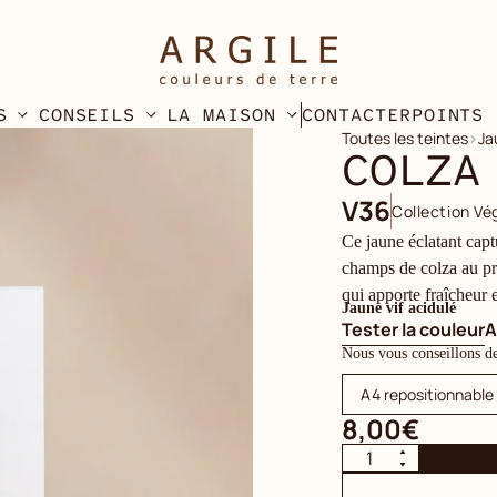
S
CONSEILS
LA MAISON
CONTACTER
POINTS 
Toutes les teintes
›
Ja
COLZA
V36
Collection Vé
Ce jaune éclatant cap
champs de colza au pr
qui apporte fraîcheur et
Jaune vif acidulé
Tester la couleur
A
Nous vous conseillons de t
A4 repositionnable
8,00€