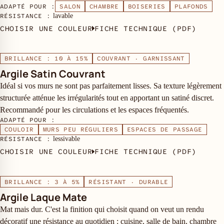
ADAPTÉ POUR :
SALON
CHAMBRE
BOISERIES
PLAFONDS
RÉSISTANCE :
lavable
CHOISIR UNE COULEUR
FICHE TECHNIQUE (PDF)
BRILLANCE : 10 À 15%
COUVRANT · GARNISSANT
Argile Satin Couvrant
Idéal si vos murs ne sont pas parfaitement lisses. Sa texture légèrement
structurée atténue les irrégularités tout en apportant un satiné discret.
Recommandé pour les circulations et les espaces fréquentés.
ADAPTÉ POUR :
COULOIR
MURS PEU RÉGULIERS
ESPACES DE PASSAGE
RÉSISTANCE :
lessivable
CHOISIR UNE COULEUR
FICHE TECHNIQUE (PDF)
BRILLANCE : 3 À 5%
RÉSISTANT · DURABLE
Argile Laque Mate
Mat mais dur. C'est la finition qui choisit quand on veut un rendu
décoratif une résistance au quotidien : cuisine, salle de bain, chambre