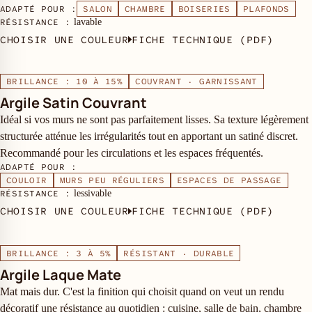
ADAPTÉ POUR :
SALON
CHAMBRE
BOISERIES
PLAFONDS
RÉSISTANCE :
lavable
CHOISIR UNE COULEUR
FICHE TECHNIQUE (PDF)
BRILLANCE : 10 À 15%
COUVRANT · GARNISSANT
Argile Satin Couvrant
Idéal si vos murs ne sont pas parfaitement lisses. Sa texture légèrement
structurée atténue les irrégularités tout en apportant un satiné discret.
Recommandé pour les circulations et les espaces fréquentés.
ADAPTÉ POUR :
COULOIR
MURS PEU RÉGULIERS
ESPACES DE PASSAGE
RÉSISTANCE :
lessivable
CHOISIR UNE COULEUR
FICHE TECHNIQUE (PDF)
BRILLANCE : 3 À 5%
RÉSISTANT · DURABLE
Argile Laque Mate
Mat mais dur. C'est la finition qui choisit quand on veut un rendu
décoratif une résistance au quotidien : cuisine, salle de bain, chambre