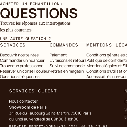
ACHETER UN ÉCHANTILLON
→
QUESTIONS
Trouvez les réponses aux interrogations
les plus courantes
UNE AUTRE QUESTION ?
SERVICES
COMMANDES
MENTIONS LÉG
Découvrir nos teintes
Paiement
Conditions générales 
Commander un nuancier
Livraisons et retours
Politique de confidenti
Trouver un professionnel
Suivi de commande
Mentions légales et S
Réserver un conseil couleur
Retrait en magasin
Conditions d'utilisatio
Questions fréquentes
Accessibilité : non-c
SERVICES CLIENT
Nous contacter
D
Showroom de Paris
34 Rue du Faubourg Saint-Martin, 75010 Paris
E
du lundi au vendredi de 09h00 à 18h00
PRENDRE RENDEZ-VOUS
|
+33 (0)1 40 38 22 81