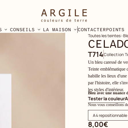
S
CONSEILS
LA MAISON
CONTACTER
POINTS 
Toutes les teintes
›
Bl
CELAD
T714
Collection T
Un bleu caressé de vert,
Teinte emblématique d
habille les lieux d'un
par l'histoire, elle s'
les styles d'intérieur.
Bleu avec une nuance d
Tester la couleur
A
Nous vous conseillons de t
A4 repositionnable
8,00€