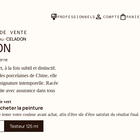
PROFESSIONNELS
COMPTE
PANIE
DE VENTE
eu
›
CELADON
ON
erre
 à la fois subtil et distinctif.
es porcelaines de Chine, elle
e signature intemporelle. Racée
invite avec assurance dans tous
e vert
cheter la peinture
ester votre couleur avant achat, afin d'être sûr d'être satisfait du résultat final.
Testeur 125 ml