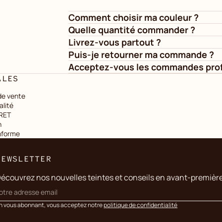
Comment choisir ma couleur ?
Quelle quantité commander ?
Livrez-vous partout ?
Puis-je retourner ma commande ?
Acceptez-vous les commandes prof
ALES
de vente
alité
IRET
n
onforme
NEWSLETTER
écouvrez nos nouvelles teintes et conseils en avant-premièr
n vous abonnant, vous acceptez notre
politique de confidentialité